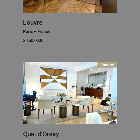
Louvre
Paris
–
France
2.150.000
€
Charme
Quai d’Orsay