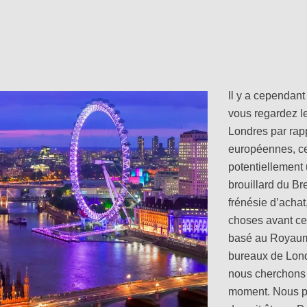
Il y a cependant
vous regardez l
Londres par rapp
européennes, c
potentiellement
brouillard du Bre
frénésie d’achat
choses avant cel
basé au Royaume
bureaux de Lond
nous cherchons 
moment. Nous pen