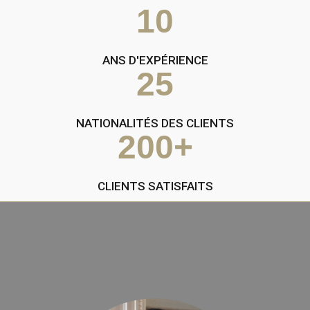
0
3
1
0
1
4
ANS D'EXPÉRIENCE
0
2
5
1
NATIONALITÉS DES CLIENTS
2
0
0
+
CLIENTS SATISFAITS