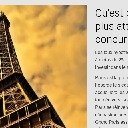
Qu'est-
plus at
concur
Les taux hypoth
à moins de 2%. L
investir dans le
Paris est la pre
héberge le sièg
accueillera les
tournée vers l’a
Paris se réinve
d’infrastructures
Grand Paris assu