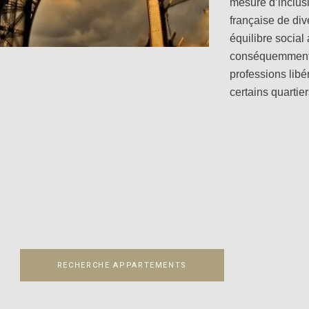
mesure d’inclusi
française de div
équilibre social a
conséquemment 
professions lib
certains quarti
RECHERCHE APPARTEMENTS