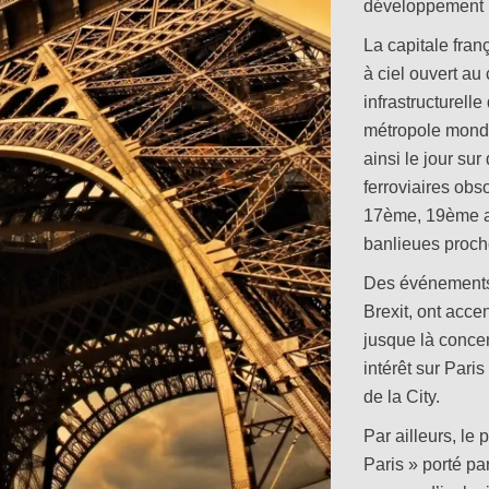
développement 
La capitale franç
à ciel ouvert au
infrastructurelle
métropole mondi
ainsi le jour sur
ferroviaires ob
17ème, 19ème a
banlieues proch
Des événements 
Brexit, ont acce
jusque là concen
intérêt sur Pari
de la City.
Par ailleurs, le
Paris » porté p