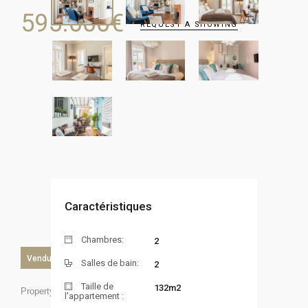
595.000
€
REQUEST A SHOWING
Caractéristiques
Chambres:
2
Vendu
Salles de bain:
2
Taille de
132m2
Property ID:
l'appartement :