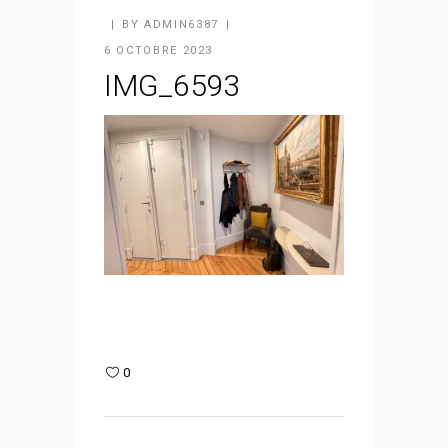
BY
ADMIN6387
6 OCTOBRE 2023
IMG_6593
0