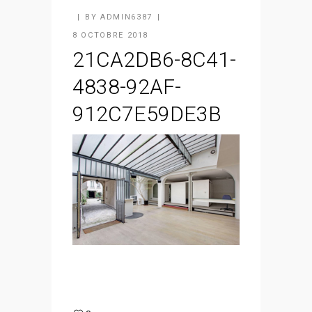
BY
ADMIN6387
8 OCTOBRE 2018
21CA2DB6-8C41-
4838-92AF-
912C7E59DE3B