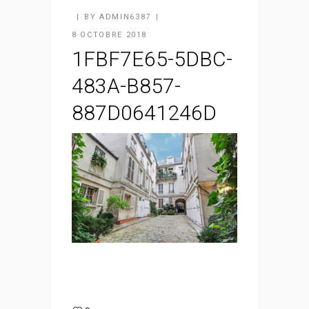
BY
ADMIN6387
8 OCTOBRE 2018
1FBF7E65-5DBC-
483A-B857-
887D0641246D