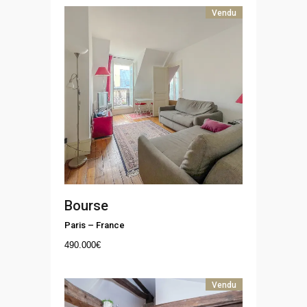
Vendu
Bourse
Paris
–
France
490.000
€
Vendu