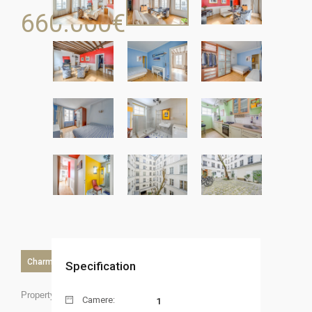
660.000
€
Charme
Specification
Property ID:
Camere:
1