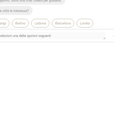
giorno, sono una chat creata per guidarla.
 città le interessa?
arigi
Berlino
Lisbona
Barcellona
Londra