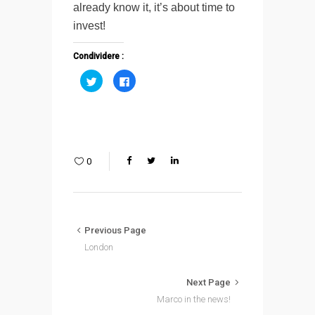
already know it, it’s about time to
invest!
Condividere :
Fai
Fai
clic
clic
qui
per
per
condividere
condividere
su
su
Facebook
Twitter
(Si
(Si
apre
apre
in
in
una
0
una
nuova
nuova
finestra)
finestra)
Previous Page
London
Next Page
Marco in the news!